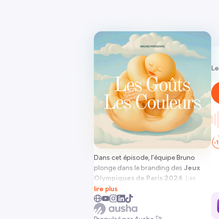
Le
Dans cet épisode, l’équipe Bruno
plonge dans le branding des
Jeux
Olympiques de Paris 2024
. Les
médailles impressionnent, les
lire plus
pictogrammes restent sur la touche.
En parlant de sport :
Speedo
fait