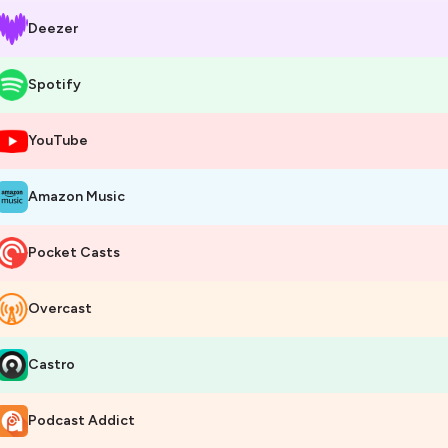
Deezer
Spotify
YouTube
Amazon Music
Pocket Casts
Overcast
Castro
Podcast Addict