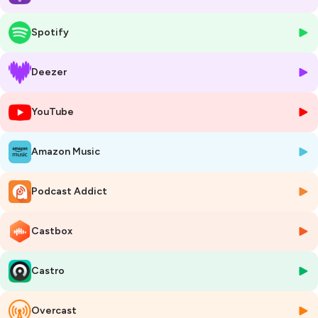
Je suis Cécile, coach business et tarologue. J'aide les entrepreneures
intuitives à créer, se lancer et s'épanouir avec stratégie et intuition,
Spotify
avec le tarot et les saisons.
🎓
MES FORMATIONS :
Deezer
-
ÉCLOSION
, Lance ton projet puissant en 5 étapes avec le tarot :
https://faltazi.podia.com/eclosion
YouTube
-
TAROT VIE PRO
, 10 jours de challenge pour faire l'état des lieux de
ta vie professionnelle et créer ton plan d'action :
https://faltazi.podia.com/challenge-tarot-vie-pro
Amazon Music
*****
As-tu déjà essayé d'interpréter tes rêves à l'aide du tarot ? Comment
Podcast Addict
peut-on s'y prendre ? C'est ce dont nous allons parler dans cette 2e
partie d'entrevue avec Chris Vallion, médium, qui nous partage
Castbox
quelques clés précieuses pour plonger dans l'interprétation de nos
songes... et c'est fascinant ! De quoi tester rapidement au prochain
réveil !
Castro
Bonne écoute ☀️
Overcast