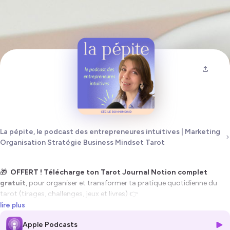
La pépite, le podcast des entrepreneures intuitives | Marketing
Organisation Stratégie Business Mindset Tarot
🎁
OFFERT ! Télécharge ton Tarot Journal Notion complet
gratuit
, pour organiser et transformer ta pratique quotidienne du
tarot (tirages, challenges, jeux et livres) 👉
https://lesintuitives.fr/tarot-journal-notion-gratuit/
lire plus
Apple Podcasts
*****