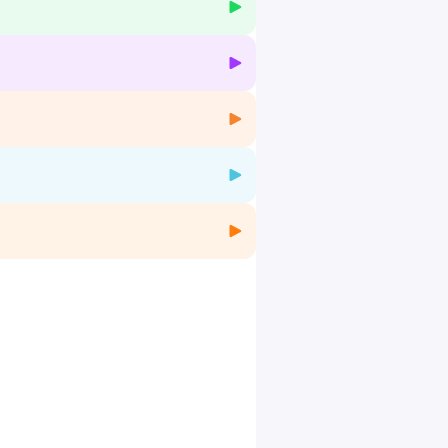
que et l’importance du dépistage
 suivi médical et des conseils
la dialyse et leur espoir d’une greffe.
mentation et les stratégies pour mieux
ins.fr/
, le site Fresenius Kabi dédié à la
 de santé.