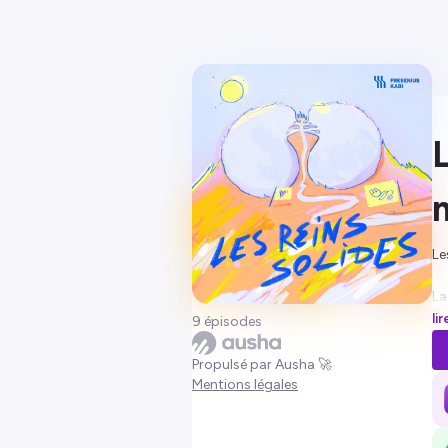
Le
La
sy
li
9 épisodes
vi
to
Propulsé par Ausha 🚀
qu
Mentions légales
Av