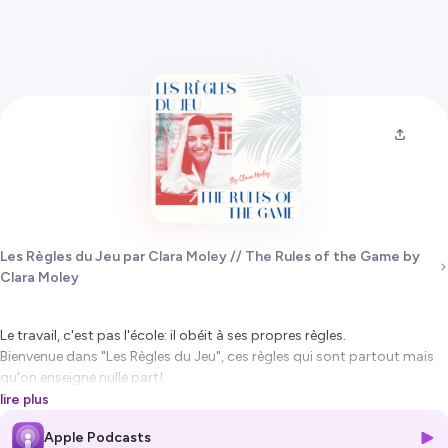
Les Règles du Jeu par Clara Moley // The Rules of the Game by
Clara Moley
Le travail, c'est pas l'école: il obéit à ses propres règles.
Bienvenue dans "Les Règles du Jeu", ces règles qui sont partout mais
qu'on enseigne nulle part!
Ici, on explore comment naviguer au quotidien dans l'entreprise, les
lire plus
défis du monde professionnel, et ce qui est en notre pouvoir pour les
Apple Podcasts
surmonter.