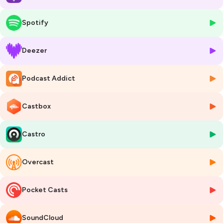
10 x 5 minutes de conseils concrets et actionnables pour tirer le
meilleur parti de la situation que l'on occupe et aller vers son prochain
Spotify
meilleur pas.
Thèmes de la Règle #5: valorisation de son travail, affirmation de soi,
situation de minorité
Deezer
Création, réalisation, production: Clara Moley
Podcast Addict
Hébergé par Ausha. Visitez
ausha.co/politique-de-confidentialite
pour plus d'informations.
Castbox
Castro
Overcast
Pocket Casts
SoundCloud