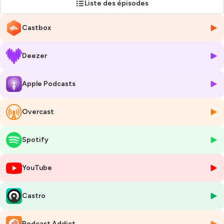
Liste des épisodes
Castbox
Deezer
Apple Podcasts
Overcast
Spotify
YouTube
Castro
Podcast Addict