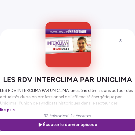
LES RDV INTERCLIMA PAR UNICLIMA
LES RDV INTERCLIMA PAR UNICLIMA, une série d'émissions autour des
actualités du salon professionnel de l'efficacité énergétique par
Uniclima : l'union de syndicats historiques dans le secteur des
industries thermiques, aérauliques et frigorifiques
lire plus
32 épisodes
1.1k écoutes
Hébergé par Ausha. Visitez
ausha.co/politique-de-confidentialite
Écouter le dernier épisode
pour plus d'informations.