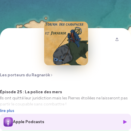
Les porteurs du Ragnarök
Épisode 25 : La police des mers
Ils ont quitté leur juridiction mais les Pierres étoilées ne laisseront pas
partir le coupable sans combattre !
Cependant ils sont en infériorité face à des matelots midgardiens bien
lire plus
entraînés...
Apple Podcasts
Croquis : Torirm des carapaces et Forneror son animal totem (de