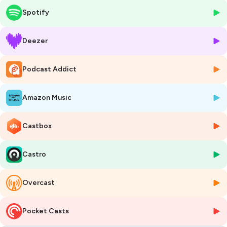
Basalt).
Spotify
Musiques :
Dragon Strike - Makai Symphony
Deezer
https://makai-symphony.bandcamp.com/
Podcast Addict
The great mystery - Whitesand
https://www.youtube.com/channel/UCe96JG5gdgSRtmqStx0isXA
Amazon Music
Extent of my power - Whitesand
https://www.youtube.com/channel/UCe96JG5gdgSRtmqStx0isXA
Castbox
Godess of fate - Makai Symphony
https://makai-symphony.bandcamp.com/
Castro
Nameless Knight - Makai Symphony
https://makai-symphony.bandcamp.com/
Overcast
Beyond - Whitesand
https://www.youtube.com/channel/UCe96JG5gdgSRtmqStx0isXA
Pocket Casts