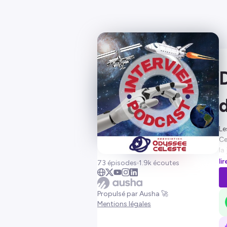
Le
Ce
la
Vo
li
73 épisodes
1.9k écoutes
de
Le
jo
Propulsé par Ausha 🚀
Pl
Mentions légales
ht