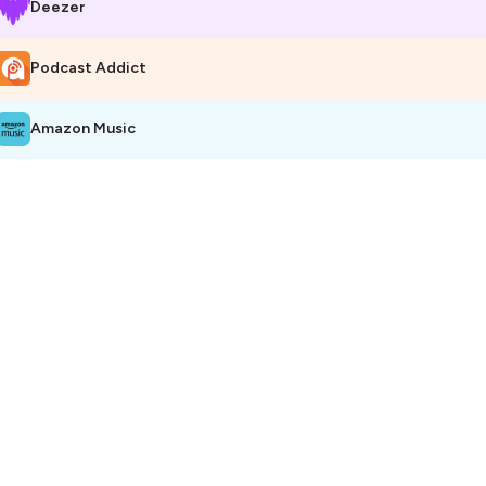
Deezer
bergé par Ausha. Visitez
ausha.co/politique-de-confidentialite
pour pl
Podcast Addict
Amazon Music