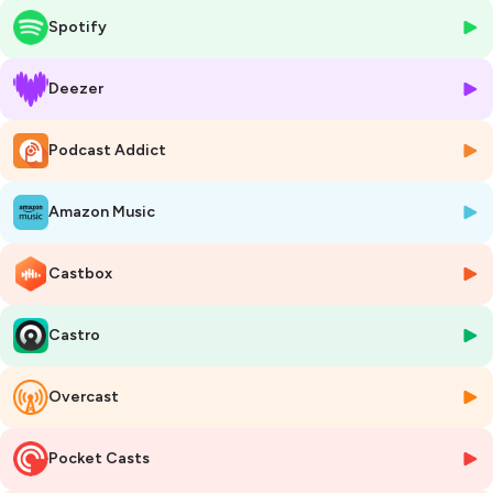
en lien direct avec les coopératives et plus de 500 000 agriculteurs.
Spotify
Mais comment un géant comme Nestlé aborde-t-il aujourd’hui la
question de l’agriculture régénératrice ? C’est un défi de taille, qui
demande bien plus que des solutions simplistes. Réussir cette
Deezer
transition implique un important besoin de connaissances,
d’adaptation locale, et de coordination à grande échelle.
Podcast Addict
Comment accompagner efficacement les 500 000 agriculteurs du
réseau Nestlé à travers le monde ? Quels sont les leviers à activer selon
les contextes ? Comment construire une dynamique collective en
Amazon Music
interne, capable d’impulser et de soutenir cette transition ? Et surtout
: par où commencer ?
Castbox
--
Icosystème forme les agronomes Nestlé à l'agriculture régénératrice à
Castro
travers le monde. Découvrez nos
parcours de formation en
agronomie et agroécologie :
https://www.icosysteme.com/
Overcast
Depuis 2017, Icosystème accompagne la transformation des
systèmes agricoles vers la durabilité en proposant des
formations
en agronomie et en agroécologie pour les professionnels
des
Pocket Casts
filières agricoles et alimentaires, en France et
à l’international
.