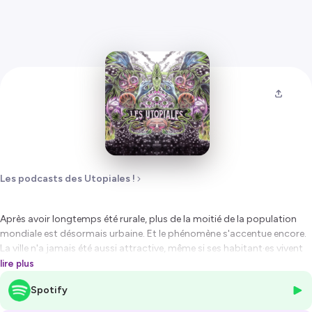
Les podcasts des Utopiales !
Après avoir longtemps été rurale, plus de la moitié de la population
mondiale est désormais urbaine. Et le phénomène s'accentue encore.
La ville n'a jamais été aussi attractive, même si ses habitant·es vivent
parfois dans des conditions très difficiles. À l'heure du réchauffement
lire plus
climatique et des perturbations environnementales, à quoi devraient
Spotify
ressembler les villes du futur ?
Avec Jérôme Harmand, Valérie L'Hostis, Rosa Montero, Laurent