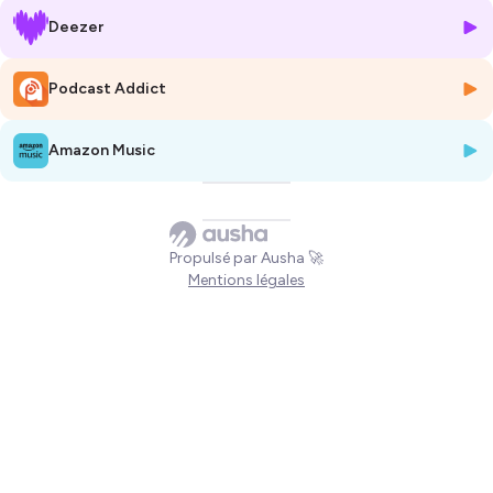
Queyssi
Deezer
Lodération : Saul Pandelakis
Hébergé par Ausha. Visitez
ausha.co/politique-de-confidentialite
Podcast Addict
pour plus d'informations.
Amazon Music
Propulsé par Ausha 🚀
Mentions légales