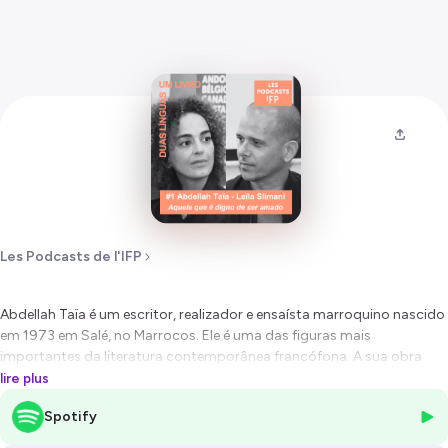
Les Podcasts de l'IFP
Abdellah Taïa é um escritor, realizador e ensaísta marroquino nascido
em 1973 em Salé, no Marrocos. Ele é uma das figuras mais
importantes da literatura contemporânea francófona. A sua obra
explora temas como a identidade, a homossexualidade, o exílio, a
lire plus
solidão e as relações complexas entre o indivíduo e a sociedade. O
Spotify
seu compromisso com os direitos das minorias, e em particular com
os direitos das pessoas LGBTQIA+, faz dele uma voz essencial na