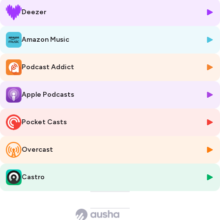
cultura e na sociedade francesa e internacional.
Deezer
Tivemos a honra de o receber na mediateca do IFP para a publicação
do seu livro
Aquele que é digno de ser amado
pela editora Maldoror,
ao lado da sua amiga e colega Leïla Slimani, numa conversa
Amazon Music
moderada pelo jornalista Tiago Manaia.
Falam-nos de desigualdades de classe na sociedade marroquina, de
Podcast Addict
opressão e da liberdade conquistada.
Production - Institut français du Portugal
Apple Podcasts
Générique et montage- Margaux Belanger
Site:
https://www.ifp-lisboa.com/
Newsletter :
https://www.ifp-lisboa.com/newsletter/
Pocket Casts
Instagram:
https://www.instagram.com/ifportugal/?hl=pt
Facebook:
https://www.facebook.com/IFPLisboa/
Overcast
Hébergé par Ausha. Visitez
ausha.co/politique-de-confidentialite
pour plus d'informations.
Castro