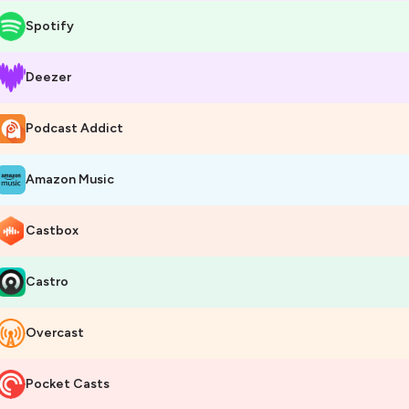
Spotify
Deezer
Podcast Addict
Amazon Music
Castbox
Castro
Overcast
Pocket Casts