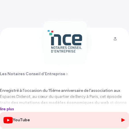
Les Notaires Conseil d'Entreprise
Enregistré à l’occasion du 15ème anniversaire de l’association aux
Espaces Diderot, au cœur du quartier de Bercy à Paris, cet épisode
traite
des mutations des modèles économiques du web
et donne
la parole à :
lire plus
YouTube
François-Xavier de Beaufort
Directeur de l'Action Economique de l'INPI