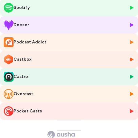
ménopause.
Spotify
Ce corps que l’on montre, que l’on cache, que l’on juge parfois
durement.
Celui que l’on cherche à maîtriser… et celui avec lequel on apprend, peu
Deezer
à peu, à s’aligner.
On a parlé de santé, de force, d’image, de soin Et de cette tension
Podcast Addict
permanente entre les injonctions extérieures et ce que l’on ressent,
profondément, à l’intérieur.
Autour de la table : des femmes engagées, inspirantes, aux parcours
Castbox
différents, mais reliées par cette même envie de dire les choses avec
justesse et sans langue de bois.
Castro
Bonne écoute !
Overcast
Réalisation : Les Grandes Girls
Invitées : Valérie Weiss, Maud Nisand, Caroline Batzenhoffer, Christelle
Pocket Casts
Schenck, Jennifer Bonfadini, Eliane Yun Wang, Evelyn Zelada, Régine
Steinmetz, Louise Lepetit, Manon Munsch et Laure Sejean.
Post-production et mixage : Ecole Studio M