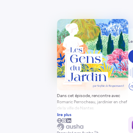
Le
Dans cet épisode, rencontre avec
Romaric Perrocheau, jardinier en chef
de la ville de Nantes.
lire plus
Alors que les épisodes de canicule se
multiplient et que la place de la