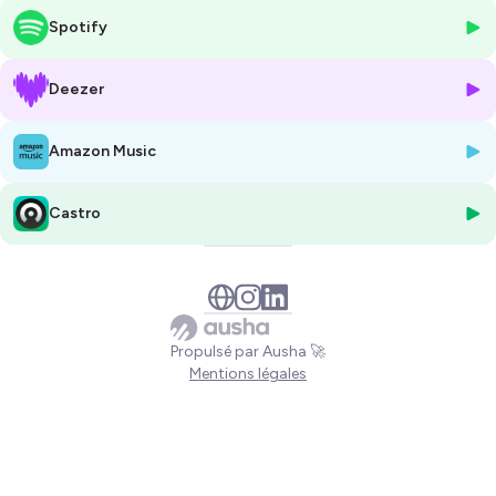
cerveau qui aura lieu du 8 au 10 mai partout en France.
Spotify
Chaque année, sur une initiative du CPJF, les plus beaux parcs et
jardins de France organisent dans leur lieu une opération caritative
Deezer
pour la recherche sur le cerveau permettant à un large public de venir
les visiter. Ils reversent 2€ par ticket d’entrée à la Fondation pour la
Amazon Music
Recherche sur le Cerveau.
Pour découvrir la carte des jardins participants : c'est
ici
et sur l'
app
Castro
Gardentrip
Les Gens du Jardin est partenaire de l'opération Jardins ouverts pour
le cerveau 💚🍀
Retrouvez Les Gens du Jardin chaque semaine pour découvrir les
Propulsé par Ausha 🚀
coulisses d'un nouveau jardin
Mentions légales
Retrouvez le site
www.lesgensdujardin.fr
Instagram :
@sophiederoquemaurel
Linkedin
@sophiedore1