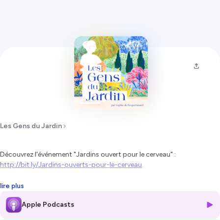
Les Gens du Jardin
Découvrez l'événement "Jardins ouvert pour le cerveau" :
http://bit.ly/Jardins-ouverts-pour-le-cerveau
.
Geoffroy de Longuemar est le président du Comité des parcs et
lire plus
jardins de France, rassemblant toutes les associations régionales et
Apple Podcasts
departementales des jardins. Dans cet épisode, il présente les
missions du comité ainsi que l'opération Jardins ouverts pour le