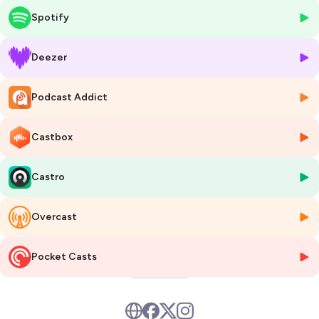
formation nationale annuelle du Pôle de Ressources pour l'Education
Spotify
Artistique et Culturelle chanson francophone et musiques actuelles,
au cœur de La Grande Semaine Francofolies Education du 24 au 28
novembre 2025.
Deezer
Hébergé par Ausha. Visitez
ausha.co/politique-de-confidentialite
Podcast Addict
pour plus d'informations.
Castbox
Castro
Overcast
Pocket Casts