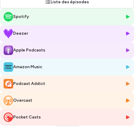
Liste des épisodes
Spotify
Deezer
Apple Podcasts
Amazon Music
Podcast Addict
Overcast
Pocket Casts