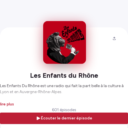
Les Enfants du Rhône
Les Enfants Du Rhône est une radio qui fait la part belle à la culture à
Lyon et en Auvergne-Rhône-Alpes.
Hébergé par Ausha. Visitez
ausha.co/politique-de-confidentialite
lire plus
pour plus d'informations.
601 épisodes
Écouter le dernier épisode