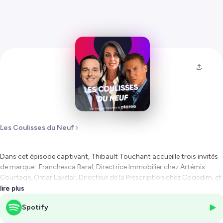
Les Coulisses du Neuf
Dans cet épisode captivant, Thibault Touchant accueille trois invités
de marque : Franchesca Baral, Directrice Immobilier chez Artémis
Courtage, Omar Lakdar, Directeur de la Prescription chez Cogedim, et
Thibaut Lallican, Président et Fondateur du Cabinet IGC.
lire plus
Ensemble, ils plongent au cœur des enjeux de la distribution de
Spotify
l'immobilier neuf et analysent l'impact des offres commerciales sur
leurs organisations et stratégies commerciales.