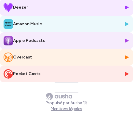
Comme toujours, vous découvrirez les coulisses de leur métier, leurs
Deezer
secrets de fabrication et des anecdotes inédites.
👉 Découvrir Otaree :
https://www.otaree.com/
Amazon Music
👉 Découvrir Ekeenox :
https://www.ekeenox.com/
Apple Podcasts
Hébergé par Ausha. Visitez
ausha.co/politique-de-confidentialite
Overcast
pour plus d'informations.
Pocket Casts
Propulsé par Ausha 🚀
Mentions légales