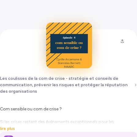
Les coulisses de la com de crise - stratégie et conseils de
communication, prévenir les risques et protéger la réputation
des organisations
Com sensible ou com de crise ?
Si les crises restent des événements exceptionnels pour les
entreprises, les sujets sensibles, eux, peuvent empoisonner leur
lire plus
quotidien et entraver la communication courante des organisations.