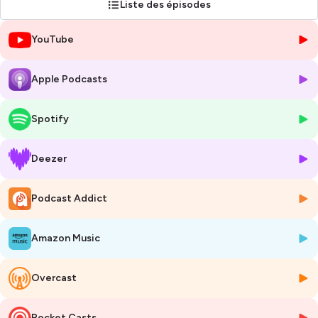
Liste des épisodes
manipulateurs de l’histoire.
YouTube
Le but ?
Vous apprendre à mieux comprendre les autres, créer du lien plus
facilement, convaincre avec éthique et développer vos soft skills au
Apple Podcasts
travail comme dans votre vie personnelle.
Pensé pour les managers, dirigeants, RH et collaborateurs, et le grand
Spotify
public ce podcast explore l’influence sous toutes ses formes à travers
:
Deezer
👉 des histoires vraies et immersives dignes des enquêtes true crime,
👉 des analyses psychologiques claires,
👉 des outils concrets à appliquer immédiatement,
Podcast Addict
👉 et une vision éthique de l’influence accessible à tous.
Je m’appelle Vincent Anceaume.
Amazon Music
Je suis mentaliste, formateur en communication et expert en
compétences relationnelles depuis plus de 20 ans.
Overcast
J’accompagne les entreprises à développer leur intelligence sociale,
leur impact et leur art de la connexion.
Pocket Casts