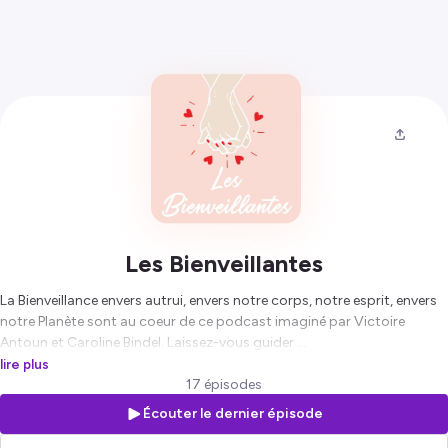
Les Bienveillantes
La Bienveillance envers autrui, envers notre corps, notre esprit, envers
notre Planète sont au coeur de ce podcast imaginé par Victoire
Antoun et Caroline Bindel. Laissez-vous guider ...
lire plus
Hébergé par Ausha. Visitez
ausha.co/politique-de-confidentialite
17 épisodes
pour plus d'informations.
Écouter le dernier épisode