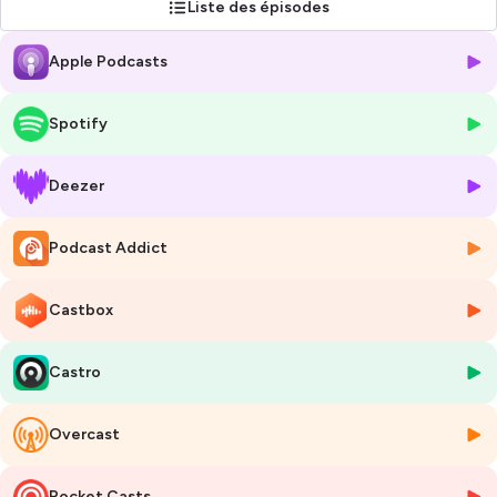
Liste des épisodes
Apple Podcasts
Spotify
Deezer
Podcast Addict
Castbox
Castro
Overcast
Pocket Casts