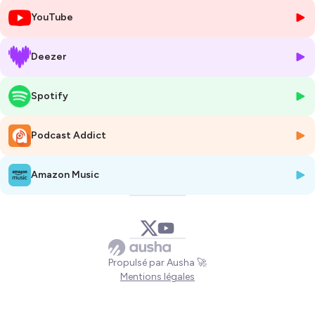
YouTube
Hébergé par Ausha. Visitez
ausha.co/politique-de-confidentialite
pour plus d'informations.
Deezer
Spotify
Podcast Addict
Amazon Music
Propulsé par Ausha 🚀
Mentions légales