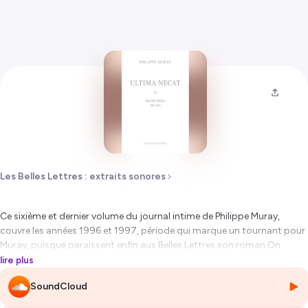
Les Belles Lettres : extraits sonores
Ce sixième et dernier volume du journal intime de Philippe Muray,
couvre les années 1996 et 1997, période qui marque un tournant pour
Muray, puisque paraissent enfin aux Belles Lettres son roman On
ferme, ainsi que les deux premiers volumes de ses Exorcismes
lire plus
spirituels. Par la suite, de son propre aveu – « le coeur n’y est plus »,
SoundCloud
écrit-il en 1998 –, le Journal cessera d’occuper une place centrale et se
réduira à des notes « pour mémoire », désormais sans projet littéraire.