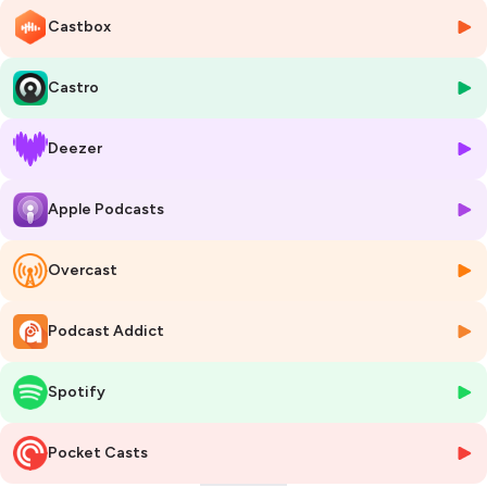
Son but: Créer !
Castbox
-> Un service de rénovation
-> Des emplois
Castro
-> Un service qualitatif avec plusieurs corps d’état
-> Plus de communication et de prise en compte des exigences clients
Deezer
Leur valeur: “ Le sourire partagé” :
Apple Podcasts
Le sourire du collaborateur
Le sourire du client
Le sourire de l’entreprise
Overcast
Le sourire de la planète
Podcast Addict
La mission d'Acorus? Améliorer la vie des gens à travers l'éco-
rénovation en optimisant leurs performances énergétiques avec l'éco-
conduite et les véhicules électriques, l'isolation et des équipements qui
Spotify
consomment moins, des collaborations vertueuses avec Lowit et
Cycle up.
Pocket Casts
Mais comment Acorus a grandi de 80 personnes en 2010 à 1800 en