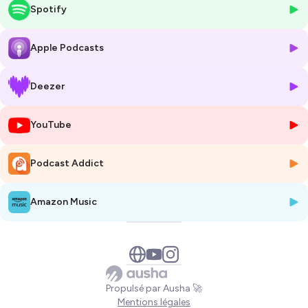
Spotify
Hébergé par Ausha. Visitez
ausha.co/politique-de-confidentialite
pour plus d'informations.
Apple Podcasts
Deezer
YouTube
Podcast Addict
Amazon Music
Propulsé par Ausha 🚀
Mentions légales