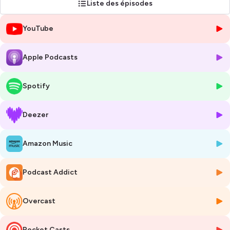
Liste des épisodes
À travers des témoignages d'experts, de sportifs, et de dirigeants,
YouTube
nous construisons un pont entre deux univers qui partagent la quête
d’excellence.
Apple Podcasts
Hébergé par Ausha. Visitez
ausha.co/politique-de-confidentialite
pour plus d'informations.
Spotify
Deezer
Amazon Music
Podcast Addict
Overcast
Pocket Casts