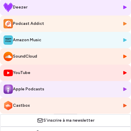
Deezer
(00:00) Générique
(00:32) Conférence
Podcast Addict
Conférence inaugurale de l'édition 2001 des Rendez-vous de
l'histoire sur le thème "L'homme et l'environnement, quelle
Amazon Music
histoire ?".
© Edgar Morin, 2001.
SoundCloud
Voix du générique
: Michel Hagnerelle (2006), Michaelle Jean (2016),
Michelle Perrot (2002)
YouTube
https://rdv-histoire.com/
Apple Podcasts
Hébergé par Ausha. Visitez
ausha.co/politique-de-confidentialite
pour plus d'informations.
Castbox
S'inscrire à ma newsletter