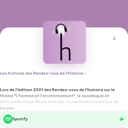
Les Archives des Rendez-vous de l'Histoire
Lors de l'édition 2001 des Rendez-vous de l'histoire sur le
thème "L'homme et l'environnement", le sociologue et
philosophe Edgar Morin dressait un panorama historique de
l'apparition de cet "agrégat de détritus cosmiques" qu'est la
lire plus
planète Terre, avant d'examiner son peuplement progressif par
Spotify
l'humanité, "partie intégrante et désintégrante de la
biosphère".