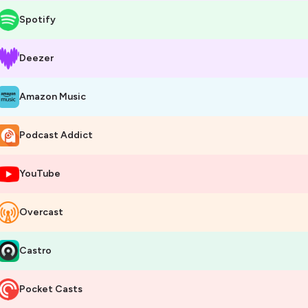
Spotify
Deezer
Amazon Music
Podcast Addict
YouTube
Overcast
Castro
Pocket Casts