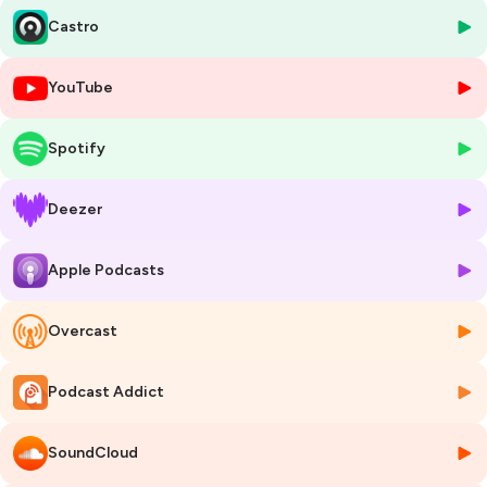
Castro
Emmanuelle détaille la structure de l'examen, les meilleures stratégies
de préparation et l'importance d'adapter l'enseignement aux besoins
spécifiques des adultes en formation.
YouTube
🎁 Un guide indispensable pour tous ceux qui aspirent à exceller dans
Spotify
le domaine de la formation professionnelle et à obtenir cette
qualification clé.
🔗 Besoin d'échanger avec Emmanuelle :
son linkedin
Deezer
👇 Partagez vos expériences et vos questionnements sur les
Apple Podcasts
communautés enseignantes sur notre page Facebook :
https://www.facebook.com/lehubdelaformation
Overcast
👇 Rejoignez notre communauté sur LinkedIn :
https://www.linkedin.com/company/le-hub-de-la-formation/
Podcast Addict
🔔 Pour nous soutenir, abonnez-vous !
❤ Si vous aimez le podcast de la Formation : encouragez-nous avec
SoundCloud
un avis ⭐⭐⭐⭐⭐ sur Apple podcast, Spotify ou sur votre plateforme