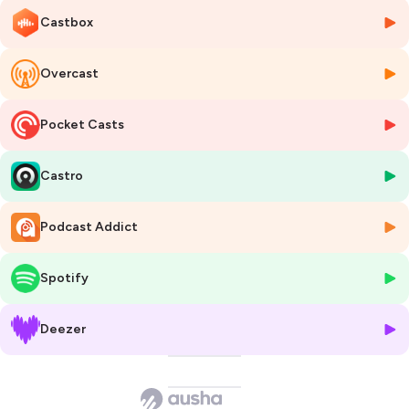
Castbox
Pour la dernière émission de la saison 9 (🥹)
@Audrey Déléris
@Lyndia
Lesauvage
et
@Pierre Landy
reçoivent
@Pauline Casanova
, Avocate
Associée au sein du Cabinet @
HAVARD DUCLOS & ASSOCIÉS
.
Overcast
⚖️ Cette avocate spécialiste de la propriété intellectuelle nous parle de
Pocket Casts
l’utilisation de l’humour dans la publicité, un puissant levier marketing
qui cache cependant de nombreux risques juridiques ! Pauline
Casanova nous dit quelles précautions prendre avant de tenter de
Castro
faire rire en publicité et, surtout, apporte des réponses aux questions :
Peut-on rire de tout ? Peut-on tout se permettre au nom de l’humour
?
Podcast Addict
🎙️LCS #80 : Quand la pub fait de l’humour, c’est sans modération ?
Spotify
La toute dernière émission du @Legal Club Sandwich de la saison 9
est ici👇
Deezer
🍿 Pour voir l’émission #80 :
https://youtu.be/4xP7OsDJpV0
👋Merci pour votre enthousiasme et vos “likes” tout au long de cette
9ème saison !