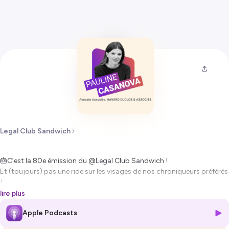
Legal Club Sandwich
🎂C’est la 80e émission du @Legal Club Sandwich !
Et (toujours) pas une ride sur les visages de nos chroniqueurs préférés
!
lire plus
Le secret de leur éternelle jeunesse ? Le rire 🤣, sans doute !
Apple Podcasts
C’est d’ailleurs le thème qu’ils ont choisi pour cette émission
anniversaire !