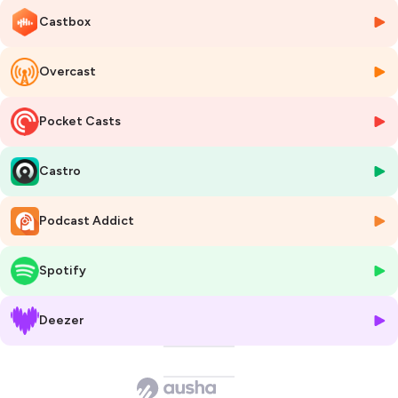
🎙️#77 : L’audiovisuel et le juridique tout un festival !
Castbox
Entourée par nos chers chroniqueurs, particulièrement en forme,
@Audrey Déléris
,
@Lyndia Lesauvage
,
@ Pierre Landy
, Myriam Rak
Overcast
Alembik nous explique notamment combien sortir de son bureau
pour les juristes et créer des rencontres « en vrai » sont deux choses
Pocket Casts
essentielles pour faire bouger les lignes dans les discussions au cœur
des problématiques légales dans l’audiovisuel mais pas uniquement !
Castro
Abonnez-vous pour être les premiers informés des prochains rendez-
vous !
Podcast Addict
Hébergé par Ausha. Visitez
ausha.co/politique-de-confidentialite
pour plus d'informations.
Spotify
Deezer