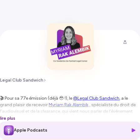
Legal Club Sandwich
🎬 Pour sa 77e émission (déjà 🥹 !), le
@Legal Club Sandwich
, a le
grand plaisir de recevoir
Myriam Rak Alembik
, spécialiste du droit de
l’audiovisuel et de la clearance, qui vient nous parler de l’événement
qu’elle a créé le
@Festival Legal Corner
! Le premier festival du Legal
lire plus
audiovisuel, dont la prochaine édition se tient à Metz, les 21 et 22
Apple Podcasts
novembre prochains !