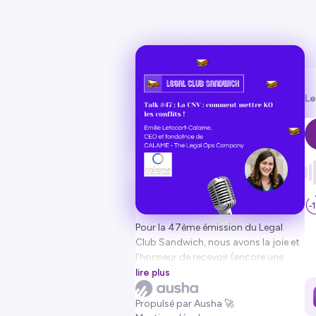
Le
Pour la 47ème émission du Legal
Club Sandwich, nous avons la joie et
l’honneur de recevoir (encore une
fois !) Emilie Letocart-Calame.
lire plus
Emilie était intervenue sur son sujet
Propulsé par Ausha 🚀