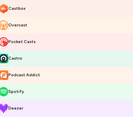
Castbox
Overcast
Pocket Casts
Castro
Podcast Addict
Spotify
Deezer