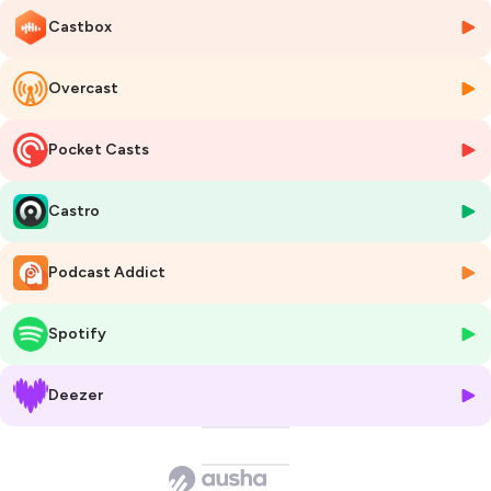
Il est primordial d’en faire un point clé du fonctionnement d’une
Castbox
équipe, que ce soit au quotidien ou dans le cadre des réunions.
Comment rester à l’écoute et attentif, notamment dans un contexte
de rythme intense ou de transformation par exemple ?
Overcast
Tout est question d’organisation !
Pocket Casts
Marie reviendra sur ses propres expériences et nous donnera son
ressenti et ses conseils pour (re)mettre l’écoute au cœur des
échanges avec son équipe !
Castro
Hébergé par Ausha. Visitez
ausha.co/politique-de-confidentialite
pour plus d'informations.
Podcast Addict
Spotify
Deezer