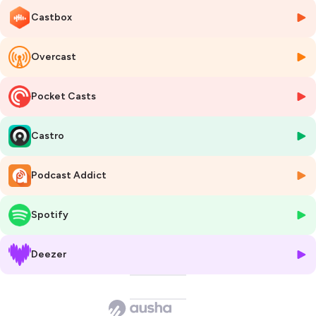
l’énergie, dont elle a consolidé la Direction juridique France, qu’elle
Castbox
dirige aujourd’hui.
Charlotte a enseigné le droit européen de la concurrence à l’Université
Paris I Panthéon Sorbonne et elle est membre du FLIT network.
Overcast
Elle est passée par la direction juridique d’une start-up en
Pocket Casts
consolidation, par la direction juridique d’un groupe français du
CAC40 composée de plusieurs centaines de juristes, mais aussi par
de la direction juridique d’un groupe international éclaté entre
Castro
plusieurs pays.
Elle a donc développé une vision complète de l’organisation des
Podcast Addict
services juridiques en entreprise et de leurs besoins en KPIs.
Spotify
Articles et références :
- Package salarial : https://getleeway.com/blog/salaire-variable-pour-
Deezer
les-juristes-dentreprise-mythe-ou-realite
- Les primes sur objectifs : https://www.liaisons-
sociales.fr/Content/Index.aspx