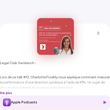
Legal Club Sandwich
Lors de ce talk #12, Charlotte Froehly nous explique comment mesurer
la performance d'une direction juridique à l'aide de KPIs. Un sujet de
plus en plus présent et qui nous concerne tous.
lire plus
Charlotte est spécialisée en droit de la concurrence et de la régulation,
Apple Podcasts
qu’elle a pratiqué en cabinet d’avocats et en entreprise. Elle travaille
pour le Groupe allemand EEX qui gère la bourse européenne de