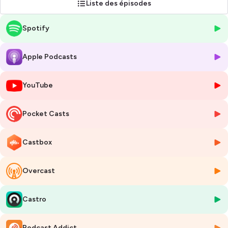
Liste des épisodes
Sa valeur ajoutée est de ne présenter que des informations fiables et
Spotify
factuelles, sur un ton simple et pédagogique, afin d’être un partenaire
de confiance de la gestion financière de ses auditeurs.
Apple Podcasts
Hébergé par Ausha. Visitez
ausha.co/politique-de-confidentialite
pour plus d'informations.
YouTube
Pocket Casts
Castbox
Overcast
Castro
Podcast Addict