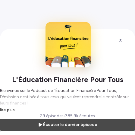
L'Éducation Financière Pour Tous
Bienvenue sur le Podcast de l’Éducation Financière Pour Tous,
l'émission destinée à tous ceux qui veulent reprendre le contrôle sur
leurs finances !
lire plus
Animé par Oscar Spengler, le podcast vulgarise les bonnes pratiques
29 épisodes
785.9k écoutes
pour mieux gérer sa vie financière, en abordant des thèmes variés
Écouter le dernier épisode
comme les produits d’épargne, les marchés financiers, l’immobilier, le
budget, la gestion de patrimoine…