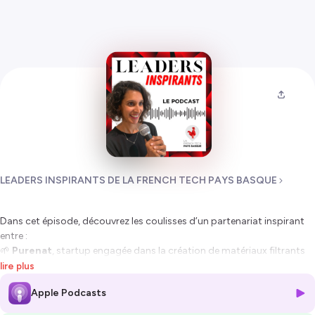
LEADERS INSPIRANTS DE LA FRENCH TECH PAYS BASQUE
Dans cet épisode, découvrez les coulisses d’un partenariat inspirant
entre :
🌱
Purenat
, startup engagée dans la création de matériaux filtrants
biosourcés
lire plus
🏭
Clauger
, industriel expert du traitement de l’air en milieux critiques
Apple Podcasts
🎙️ Avec
Manon Vaillant
(Purenat) et
Olivier Canet
(Clauger), nous