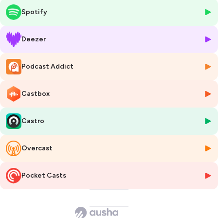
revenons sur :
Spotify
– La rencontre entre deux univers aux expertises complémentaires
– Les tests terrain et les premiers résultats concrets
– Les leviers d’une collaboration réussie entre startup et grand groupe
Deezer
– Le rôle de la confiance, du dialogue et de la vision partagée dans ce
type de projet
Podcast Addict
💡 Un témoignage inspirant pour toutes les jeunes entreprises qui
souhaitent s’ancrer dans l’industrie et contribuer à la transition
Castbox
écologique.
🎧 À écouter pour comprendre comment innovation et industrie
Castro
peuvent faire cause commune.
Overcast
Hébergé par Ausha. Visitez
ausha.co/politique-de-confidentialite
pour plus d'informations.
Pocket Casts