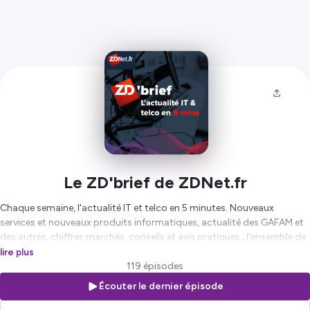
Le ZD'brief de ZDNet.fr
Chaque semaine, l'actualité IT et telco en 5 minutes. Nouveaux
services et nouveaux produits informatiques, actualité des GAFAM et
des autres, chiffres marchés, conseils et avis pratiques ; l'ensemble de
ce qu'il faut savoir sur la technologie et le business le temps d'un café.
lire plus
119 épisodes
Hébergé par Ausha. Visitez
ausha.co/politique-de-confidentialite
Écouter le dernier épisode
pour plus d'informations.