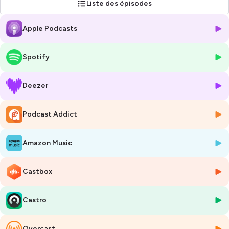
Liste des épisodes
Apple Podcasts
Spotify
Deezer
Podcast Addict
Amazon Music
Castbox
Castro
Overcast