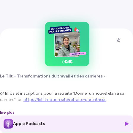
Le Tilt – Transformations du travail et des carrières
🌿 Infos et inscriptions pour la retraite “Donner un nouvel élan à sa
carrière” ici :
https://letilt.notion.site/retraite-parenthese
__
lire plus
Le travail vu par les enfants 👀
Apple Podcasts
Aujourd’hui, je vous emmène dans un endroit singulier… une salle de