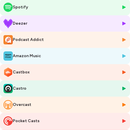
classe de CE2. J’avais une question simple en tête en y allant :
qu’est-
Spotify
ce que les enfants imaginent du travail ?
Pourquoi cette question me semble importante ? Parce que c’est là
Deezer
que se logent leurs représentations du monde, leurs envies, leurs
croyances, leurs aspirations. Et ces imaginaires d’aujourd’hui
Podcast Addict
façonnent nos réalités collectives de demain.
Alors si on veut transformer le travail, ça commence peut-être par
Amazon Music
regarder comment eux se le représentent.
Qu’ai-je donc découvert en passant 2 heures avec eux à parler du
travail puis à enregistrer cet épisode ?
Castbox
À 8 ou 9 ans, ils sont encore dans une forme de rêve, dans cette
Castro
période où tout est possible. Et ça… c’est incroyablement
rafraîchissant. Aucun ne parle d'ambition démesurée, de burn out ou
de bullshit jobs.
Overcast
Il y a les enfants qui veulent être artistes, chanteurs, footballeurs,
cavaliers, créateurs de jeux vidéo… et ceux qui rêvent de devenir
Pocket Casts
médecins, scientifiques, ingénieurs, géologues.