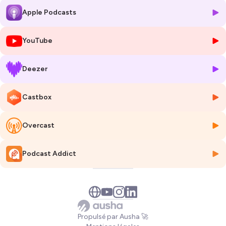
l'obscurité absolue, et derrière un store à moitié baissé, quelque chose
Apple Podcasts
de brûlant se noue en silence. Personne ne sait. Personne n'entend. Il n'y
a que le martèlement des roues pour couvrir ce qui se murmure dans
le noir.
YouTube
Une fiction sensuelle immersive du podcast Le Son du Désir — fermez
Deezer
les yeux, montez à bord.
⚠️ Version soft disponible gratuitement sur toutes les plateformes.
Castbox
🔥 Version intégrale HOT exclusivement sur
lesondudesir.fr
Overcast
Le Son du Désir vous plonge dans des
histoires érotiques
immersives
où fantasmes et plaisir prennent vie.
Podcast Addict
Ce podcast célèbre la sexualité féminine et offre un espace intime
pour explorer ses désirs sans tabous.
Comme
Voxxx
ou
Femtasy
, il fait partie des podcasts érotiques les
plus écoutés en France.
🎧 Abonnez-vous et découvrez des centaines d’audios VIP sur
Propulsé par Ausha 🚀
www.lesondudesir.fr