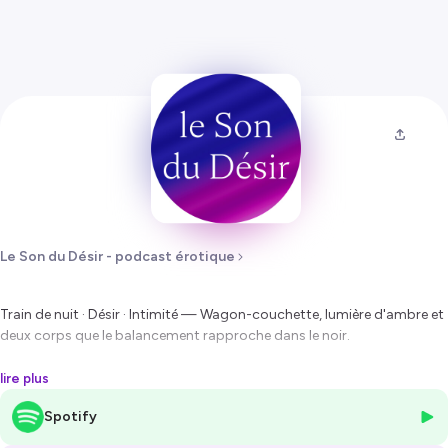
Le Son du Désir - podcast érotique
Train de nuit · Désir · Intimité — Wagon-couchette, lumière d'ambre et
deux corps que le balancement rapproche dans le noir.
Histoire érotique audio
lire plus
Un quai désert. Un train de nuit pour le sud. Une cabine étroite où deux
Spotify
corps n'ont d'autre choix que de se serrer. Le balancement des rails
devient un rythme hypnotique, les tunnels plongent tout dans