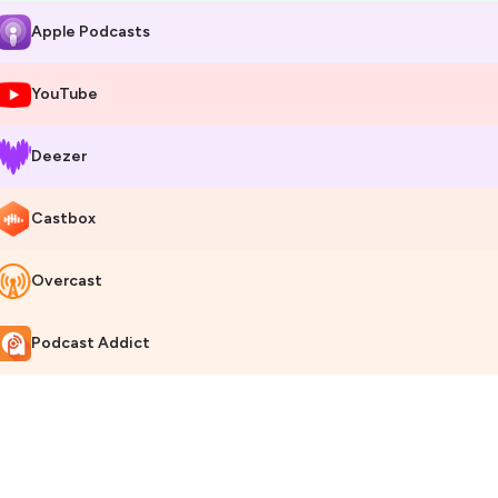
Apple Podcasts
YouTube
Deezer
Castbox
Overcast
Podcast Addict