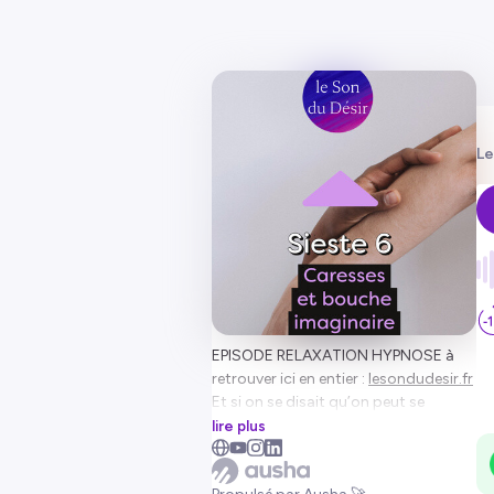
Le
EPISODE RELAXATION HYPNOSE à
retrouver ici en entier :
lesondudesir.fr
Et si on se disait qu’on peut se
réaccorder ?
lire plus
Et qu’on avait la possibilité de se
redéfinir ?