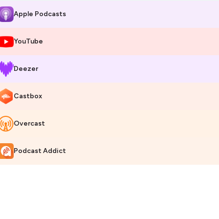
Apple Podcasts
YouTube
Deezer
Castbox
Overcast
Podcast Addict