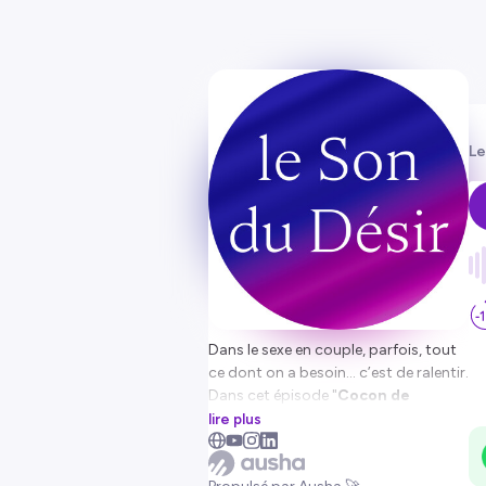
Le
Dans le sexe en couple, parfois, tout
ce dont on a besoin… c’est de ralentir.
Dans cet épisode "
Cocon de
Douceur : Audio Érotique en Slow
lire plus
Sex"
on vous emmène dans une
expérience audio intime, où la