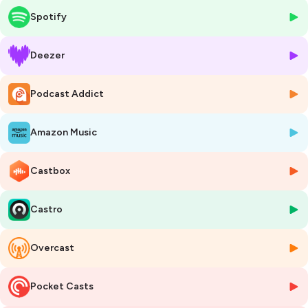
Spotify
Pourquoi devient-on artiste ?
Quelles motivations poussent des comédiens, comédiennes,
Deezer
musiciens, musiciennes, auteurs, autrices, metteurs en scène, disons,
ces êtres hors du commun, à monter sur une scène, à partager des
Podcast Addict
émotion et à se livrer avec bonheur à la foule ?
Pendant un peu moins d'une heure, un artiste en lien avec le Grand
Amazon Music
Théâtre de Provence, leJeu de Paume, le Gymnase ou les Bernardines,
se livre simplement au micro de Mélanie Masson, l'une des voix de
France Bleu Provence, Radio France.
Castbox
Un entretien sans fard, un dialogue à nue à travers les quatre lieux
Castro
emblématiques du groupe
Les Théâtres
, dirigé par Dominique Bluzet
entre Aix-en-Provence et Marseille. Une programmation riche et
multiple, danse, musique, théâtre, cirque, humour sur un territoire de
Overcast
création.
Vous entendrez des voix parler des arts de la scène, bien sûr, mais
Pocket Casts
aussi de parcours, de l'enfance, de combats, de désirs parfois et