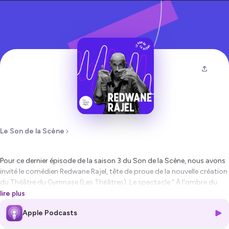
Le Son de la Scène
Pour ce dernier épisode de la saison 3 du
Son de la Scène
, nous avons
invité le comédien Redwane Rajel, tête de proue de la nouvelle création
du Théâtre du Gymnase (Les Théâtres). Le spectacle " À l'ombre du
réverbère " fait salle comble au Théâtre du Transversal pour le festival
lire plus
OFF d'Avignon. Bercés par les cigales, dans un appartement du
Apple Podcasts
centre-ville, nous avons pu échanger avec lui sur son parcours de la
peine à la scène.