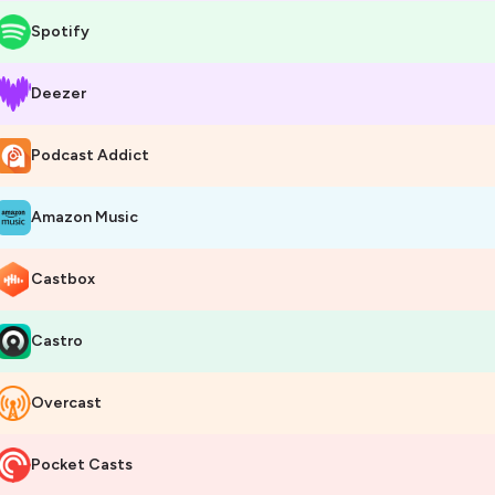
Spotify
Deezer
Podcast Addict
Amazon Music
Castbox
Castro
Overcast
Pocket Casts