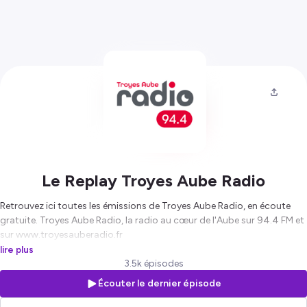
Le Replay Troyes Aube Radio
Retrouvez ici toutes les émissions de Troyes Aube Radio, en écoute
gratuite. Troyes Aube Radio, la radio au cœur de l'Aube sur 94.4 FM et
sur www.troyesauberadio.fr
Hébergé par Ausha. Visitez
ausha.co/politique-de-confidentialite
lire plus
pour plus d'informations.
3.5k épisodes
Écouter le dernier épisode