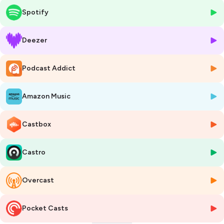
(Confrontations Europe).
Spotify
Le Podkast est produit avec le soutien du fond citoyen franco-
allemand
https://www.fondscitoyen.eu
Deezer
Hébergé par Ausha. Visitez
ausha.co/politique-de-confidentialite
pour plus d'informations.
Podcast Addict
Amazon Music
Castbox
Castro
Overcast
Pocket Casts