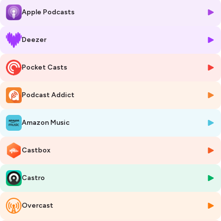
C’est un
outil de traçabilité
et aussi un
outil de pilotage du rayon
Apple Podcasts
VRAC
.
Il améliore la
vie des collaborateurs Point de vente
et l’
expérience
client.
Deezer
Exemple : le
QR code
a enregistré toutes les informations
Pocket Casts
règlementaires (origine, ingrédients, allergènes) et le client peut garder
trace de la DDM de chacun de ses produits vrac et trouver des infos
recettes ou même producteur.
Podcast Addict
Autre exemple, le QR code enregistre et prévoit le process de
nettoyage et les réassorts de chaque trémie.
Amazon Music
Enfin une
appli l'étagère / WALLI
pour
gamifier ce geste du vrac,
Castbox
et bientôt celui de la consigne, pour attirer plus de clients vers le 0
déchet.
Castro
Bref un outil pour professionnaliser la gestion du rayon vrac, générer
du trafic et développer de sa performance.
, … de quoi motiver les distributeurs à développer
le vrac et la
Overcast
consigne
pour atteindre le fameux minimum de 20% de la surface du