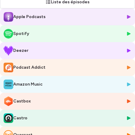
Liste des épisodes
Apple Podcasts
Spotify
Deezer
Podcast Addict
Amazon Music
Castbox
Castro
Overcast