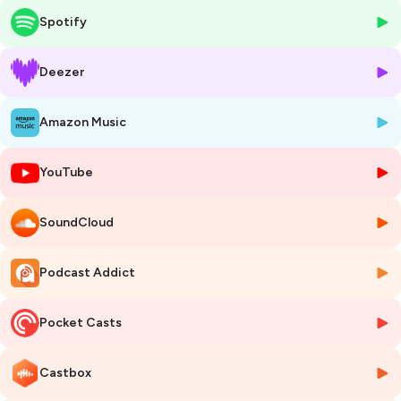
Spotify
Suite à la publication de son livre 'La vraie histoire du gaz : Quand
l’énergie devient une arme géopolitique', et de son article dans la revue
de l'Ifri, 'Politique étrangère', Didier Holleaux discute des stratégies de
Deezer
l'Europe face à l'indépendance énergétique et des tactiques de la
Russie utilisant le gaz comme un levier de pression politique. Il met
Amazon Music
également en lumière les différences de préparation entre les États
membres de l'UE face à une potentielle crise gazière, et comment
certains ont mieux appréhendé cette turbulence en diversifiant leurs
YouTube
sources d'approvisionnement.
Enfin, à l'ombre de la récente COP 29 à Bakou, Didier Holleaux partage
SoundCloud
son analyse critique sur les avancées et les reculs dans les
négociations climatiques mondiales.
Podcast Addict
Ne manquez pas cet épisode pour comprendre les enjeux actuels et
futurs du marché du gaz en Europe et dans le monde. Abonnez-vous
au 'Monde selon l'Ifri' sur votre plateforme d'écoute favorite et suivez
Pocket Casts
l'Institut français des relations internationales sur les réseaux sociaux
pour plus de discussions éclairées sur les relations internationales et la
géopolitique.
Castbox