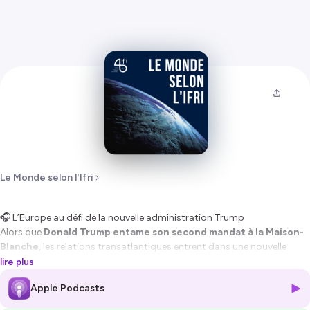
Le Monde selon l'Ifri
🎧
L’Europe au défi de la nouvelle administration Trump
Alors que
Donald Trump entame son second mandat à la Maison-
Blanche
, les relations transatlantiques entrent dans une nouvelle
phase d’incertitude. L’Europe, bousculée dans ses certitudes, se
lire plus
trouve confrontée à un double impératif : comprendre la nouvelle
Apple Podcasts
posture stratégique des États-Unis et définir les contours de sa
propre autonomie diplomatique et militaire.