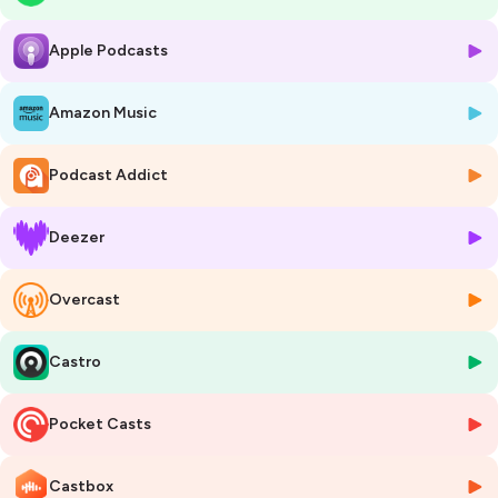
Ouf ! Pas évident, mais tellement excitant, juste à la pensée de pouvoir
te partager avec toi mes
passions, mes techniques inédites et
Apple Podcasts
mes expériences entrepreneuriales.
Le Marketing de SOI ?
Je n'ai rien inventé et je t'en parle dans mon
Amazon Music
épisode d'introduction que je t'invite à écouter, mais d'ici là, pour
mieux t'informer, cette approche existe depuis plusieurs décennies.
Podcast Addict
Cependant, si je n’ai rien inventé, je te confirme l’avoir
réinventée
en
en faisant
MA PASSION ET MA NICHE,
en créant, en développant et
en enseignant aux solopreneurs et entrepreneurs partout dans la
Deezer
francophonie, des approches et des techniques inédites basées sur
l’authenticité, le H2H,
le
Branding
, le
Savoir-Être
, la
valeur
marchande
, le
produit humanisé.
Ces approches combinées
Overcast
permettent
d'augmenter la confiance en soi, d'abolir une fois
pour toutes le
"Syndrome de l'imposteur"
de te propulser, te mark
Castro
eter, te vendre, vendre tes produits et services, gagner en influence et
te démarquer.
Pocket Casts
Tellement passionnée par la puissance et les résultats des techniques
MDS que j’en ai même créé des
formations professionnelles
et par la
suite écrit un livre
(
Le Marketing de SOI
,
osez ÊTRE votre meilleur
Castbox