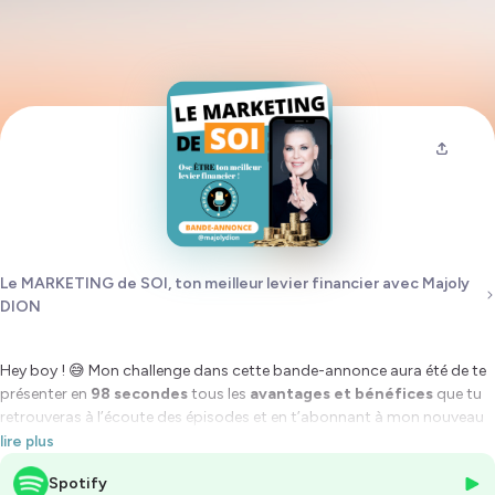
Le MARKETING de SOI, ton meilleur levier financier avec Majoly
DION
Hey boy ! 😅 Mon challenge dans cette bande-annonce aura été de te
présenter en
98 secondes
tous les
avantages et bénéfices
que tu
retrouveras à l’écoute des épisodes et en t’abonnant à mon nouveau
Podcast sur
« Le Marketing de SOI, ton meilleur levier
lire plus
financier ».
Spotify