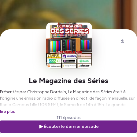
Le Magazine des Séries
Présentée par Christophe Dordain, Le Magazine des Séries était à
l'origine une émission radio diffusée en direct, de façon mensuelle, sur
Radio Campus Lille (106.6 FM), le Samedi de 14h à 15h. La grande
première eut lieu le 19 février 2005. L'émission fut ainsi diffusée
lire plus
jusqu'en octobre 2019 pour un total de 16 saisons.
111 épisodes
Écouter le dernier épisode
Consacré à l'univers du petit écran, ce programme permettait de
revenir sur les séries télévisées qui ont marqué l'histoire du petit écran,