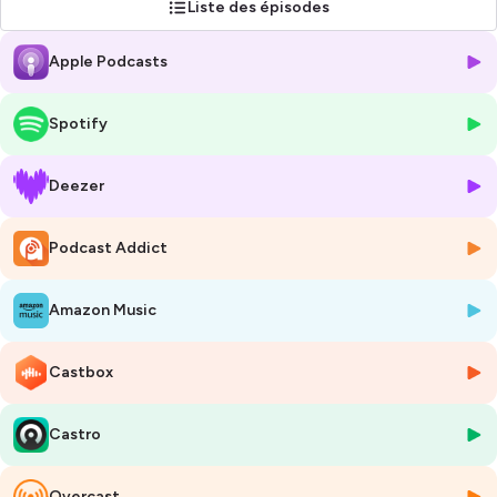
Liste des épisodes
mais aussi de découvrir les séries plus actuelles. Il y était également
question des sorties en Bluray et en DVD.
Apple Podcasts
Arrêtée donc en octobre 2019, à l'issue d'une trop brève 16ème saison,
Le Magazine des Séries aura ensuite existé sous la forme d'un site
Spotify
internet consacrée aux séries télévisées des origines à nos jours. Un
site que vous pouvez consulter à l'adresse suivante :
https://lemagazinedesseries.com
De nombreux dossiers, guides
Deezer
des épisodes, portraits, etc. vous y attendent. Alors profitez-en !
Podcast Addict
Puis, l'émission a connu une renaissance. En effet, Le Magazine des
Séries a donc fait son grand retour, toujours pour une diffusion
mensuelle, depuis le 5 octobre 2024, sur Radio Campus Lille (106.6
Amazon Music
FM). Elle poursuit désormais son chemin et une 19ème saison est
prévue qui débutera le 26 septembre prochain.
Castbox
Pour en savoir plus, consultez notre page Facebook :
Le Magazine
des Séries
Castro
Hébergé par Ausha. Visitez
ausha.co/politique-de-confidentialite
pour plus d'informations.
Overcast